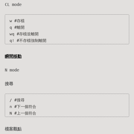
CL mode
w #存檔

q #離開

wq #存檔並離開

瞬間移動
N mode
搜尋
/ #搜尋

n #下一個符合

檔案觀點