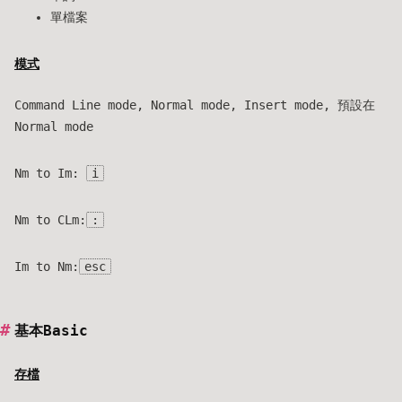
單檔案
模式
Command Line mode, Normal mode, Insert mode, 預設在
Normal mode
Nm to Im:
i
Nm to CLm:
:
Im to Nm:
esc
基本Basic
存檔