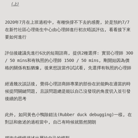
(上)
2020年7月在上班過程中, 有種快撐不下去的感覺, 於是預約7/7
在新竹社區心理衛生中心由心理師進行初次晤談評估, 看看接下來
要如何進行
評估後建議先進行6次的短期諮商, 提供2種選擇: 實習心理師 300
/ 50 mins和有執照的心理師 1500 / 50 mins, 剛開始因為價
格的關係有點猶豫, 後來想說當作試試看, 先選擇有執照的心理師
經過幾次談話後, 覺得心理諮商師專業的部份在於能夠在適當的時
候提問關鍵問題, 且該問題總是能以自己沒發現的角度切入並引發
後續的思考
此外, 如同黃色小鴨除錯法(Rubber duck debugging)一樣, 在
對話和敘述的過程當中, 自己有時候就豁然開朗