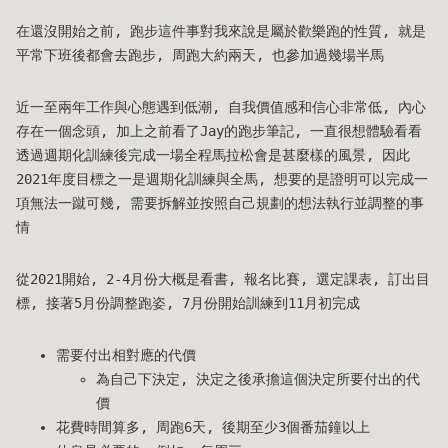
在還沒開始之前, 跑步這件事對我來說是屬於歡樂跑的性質, 就是
平常下班後都會去跑步, 周跑大約兩天, 也參加過幾場半馬
近一至兩年工作與心態遇到低潮, 自我價值感和信心非常低, 內心
存在一個念頭, 加上之前看了Jay的跑步筆記, 一直很想體驗看看
透過週期化訓練後完成一場全程馬拉松會是甚麼樣的風景, 因此
2021年度目標之一是週期化訓練與全馬, 想要的是證明可以完成一
項無法一蹴可幾, 需要拆解並按照自己規劃的想法執行並調整的事
情
從2021開始, 2-4月份大概是看書, 報名比賽, 選定課表, 訂出目
標, 接著5月份調整跑姿, 7月份開始訓練到11月初完成
需要付出相對應的代價
為自己下決定, 決定之後承擔這個決定所要付出的代
價
花費時間算多, 周跑6天, 後期至少3個番茄鐘以上