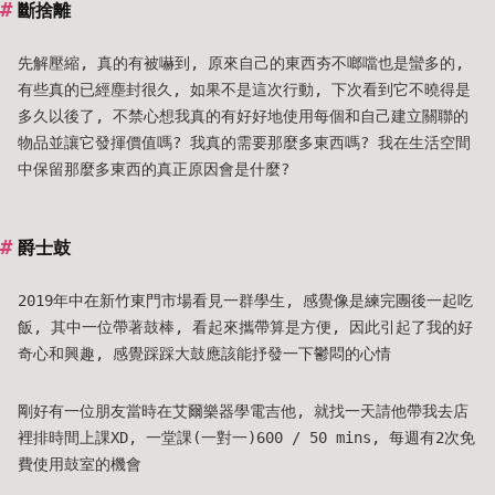
斷捨離
先解壓縮, 真的有被嚇到, 原來自己的東西夯不啷噹也是蠻多的,
有些真的已經塵封很久, 如果不是這次行動, 下次看到它不曉得是
多久以後了, 不禁心想我真的有好好地使用每個和自己建立關聯的
物品並讓它發揮價值嗎? 我真的需要那麼多東西嗎? 我在生活空間
中保留那麼多東西的真正原因會是什麼?
爵士鼓
2019年中在新竹東門市場看見一群學生, 感覺像是練完團後一起吃
飯, 其中一位帶著鼓棒, 看起來攜帶算是方便, 因此引起了我的好
奇心和興趣, 感覺踩踩大鼓應該能抒發一下鬱悶的心情
剛好有一位朋友當時在艾爾樂器學電吉他, 就找一天請他帶我去店
裡排時間上課XD, 一堂課(一對一)600 / 50 mins, 每週有2次免
費使用鼓室的機會