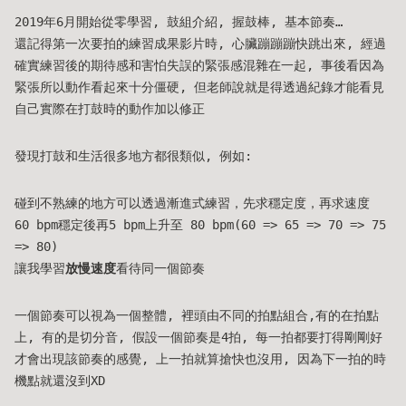
2019年6月開始從零學習, 鼓組介紹, 握鼓棒, 基本節奏…
還記得第一次要拍
的練習成果影片時, 心臟蹦蹦蹦快跳出來, 經過
確實練習後的期待感和害怕失誤的緊張感混雜在一起, 事後看因為
緊張所以動作看起來十分僵硬, 但老師說就是得透過紀錄才能看見
自己實際在打鼓時的動作加以修正
發現打鼓和生活很多地方都很類似, 例如:
碰到不熟練的地方可以透過漸進式練習，先求穩定度，再求速度
60 bpm穩定後再5 bpm上升至 80 bpm(60 => 65 => 70 => 75
=> 80)
讓我學習
放慢速度
看待同一個節奏
一個節奏可以視為一個整體, 裡頭由不同的拍點組合,有的在拍點
上, 有的是切分音, 假設一個節奏是4拍, 每一拍都要打得剛剛好
才會出現該節奏的感覺, 上一拍就算搶快也沒用, 因為下一拍的時
機點就還沒到XD