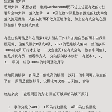
注意兩個大師
忍耐大師: 不想改變, 繼續workaround而不想去想更有效的方法
引擎空轉大師: 落入陷阱, A, B及任務卡關且沒有推進的動力時會
落入拖延魔第一式的裝忙而不敢真正地休息, 加上全有或全無心態
讓整個引擎空轉或停止
有些任務可能是外在因素(家人朋友工作)外加給自己的而非自我目
標延伸, 偏偏又屬於B級或A級, 2021的思維模式偏向: 整個故事
100%確定和可行才去做, 一次定生死(全有或全無, 沒有中間值),
但是其實有另一種看待方式: 分階段與版本執行, 有版本1, 2,
3…, 舉例: 給你100年的時間登陸月球
就如同爬樓梯, 如果是一個較高的樓層, 找到一個中間可以喘息的
平台, 原因是腿沒那長, 沒辦法每次都一步到位, 會喘
總結來說,
處理問題的方法
目前可以歸納為以下原則:
事件分級(SABC), C即為行動層級; A和B為任務層級