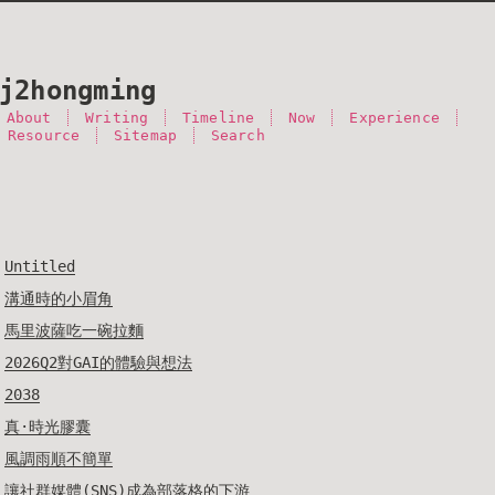
j2hongming
About
Writing
Timeline
Now
Experience
 Resource
Sitemap
Search
Untitled
溝通時的小眉角
馬里波薩吃一碗拉麵
2026Q2對GAI的體驗與想法
2038
真·時光膠囊
風調雨順不簡單
讓社群媒體(SNS)成為部落格的下游