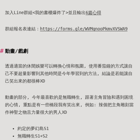
加入Line群組<我的書櫃爆炸了>並且輸出
6篇心得
群組報名表連結：
https://forms.gle/WVMqnooPkmvXVSWA9
動畫/戲劇
透過適當的休閒娛樂可以轉換心情和氛圍, 使用番茄鐘的方式讓自
己不要超量影響到其他時間是今年學習到的方法, 結論是若能讓自
己笑出來的都很棒XD
動畫的部分, 今年最喜歡的是無職轉生, 跟著主角冒險和遇到困境
的心情, 重點是有一些橋段我有笑出來, 例如: 辣個把主角雕刻當
作神聖之物且力量很大的男人XD
約定的夢幻島S1
無職轉生S1+S2