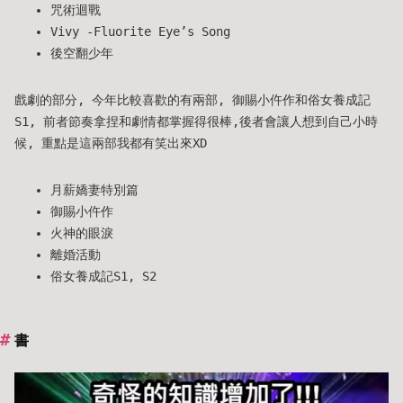
咒術迴戰
Vivy -Fluorite Eye’s Song
後空翻少年
戲劇的部分, 今年比較喜歡的有兩部, 御賜小仵作和俗女養成記
S1, 前者節奏拿捏和劇情都掌握得很棒,後者會讓人想到自己小時
候, 重點是這兩部我都有笑出來XD
月薪嬌妻特別篇
御賜小仵作
火神的眼淚
離婚活動
俗女養成記S1, S2
書