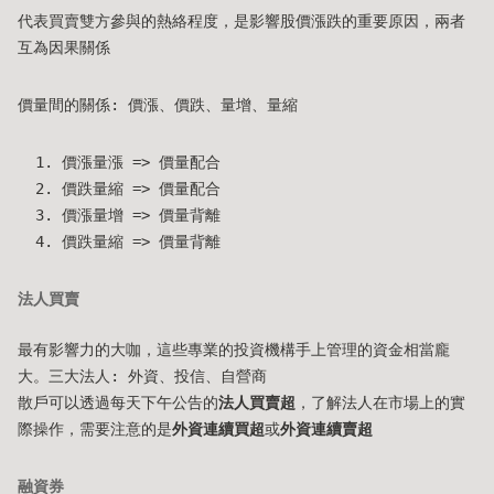
代表買賣雙方參與的熱絡程度，是影響股價漲跌的重要原因，兩者
互為因果關係
價量間的關係: 價漲、價跌、量增、量縮
價漲量漲 => 價量配合
價跌量縮 => 價量配合
價漲量增 => 價量背離
價跌量縮 => 價量背離
法人買賣
最有影響力的大咖，這些專業的投資機構手上管理的資金相當龐
大。三大法人: 外資、投信、自營商
散戶可以透過每天下午公告的
法人買賣超
，了解法人在市場上的實
際操作，需要注意的是
外資連續買超
或
外資連續賣超
融資券