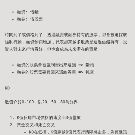
融資: 借錢
融券: 借股票
時間到了或價格到了，透過融資或融券持有的股票，都會被迫採取
強制行動，融資餘額增加，代表越來越多股票是透過借錢持有，投
資人對未來行情看好，但也會成為未來潛在的賣壓
融資的股票會被強制賣出來還錢 => 斷頭
融券的股票需要買回來還給券商 => 軋空
KD
數值介於0-100，以20、50、80為分界
K值反應市場價格的速度比D值靈敏
黃金交叉和死亡交叉
KD在低檔，K值穿越D值代表行情即將走多，為買進訊