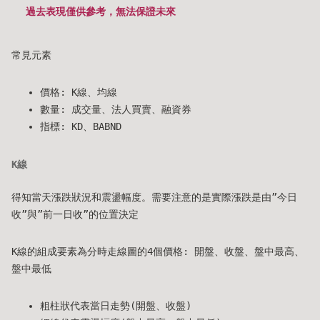
過去表現僅供參考，無法保證未來
常見元素
價格: K線、均線
數量: 成交量、法人買賣、融資券
指標: KD、BABND
K線
得知當天漲跌狀況和震盪幅度。需要注意的是實際漲跌是由”今日
收”與”前一日收”的位置決定
K線的組成要素為分時走線圖的4個價格: 開盤、收盤、盤中最高、
盤中最低
粗柱狀代表當日走勢(開盤、收盤)