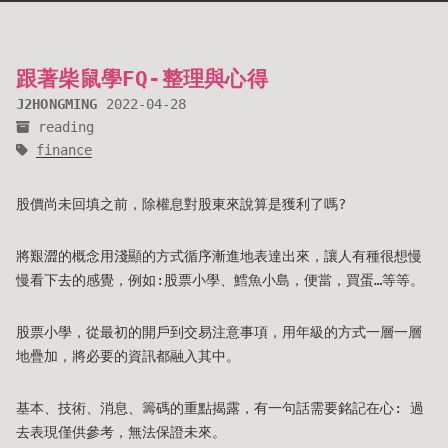
跟著柴鼠學FQ-整理與心得
J2HONGMING
2022-04-28
reading
finance
股價尚未回填之前，除權息對股東來說算是獲利了嗎?
將艱澀的概念用淺顯的方式循序漸進地表達出來，讓人有種很想慢
慢看下去的感覺，例如:股票小學、鱈魚小島，便當，買蛋…等等。
股票小學，從最初的開戶到交易注意事項，用年級的方式一層一層
地疊加，將必要的資訊都融入其中。
基本、技術、消息、籌碼的重點揭露，有一句話需要銘記在心: 過
去表現僅供參考，無法保證未來。