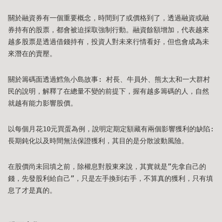
關於融資券有一個重要概念，時間到了或價格到了，透過融資或融
券持有的股票，都會被迫採取強制行動。融資餘額增加，代表越來
越多股票是透過借錢持有，投資人對未來行情看好，但也會成為未
來潛在的賣壓。
關於籌碼面透過鱈魚小島故事: 村長、牛員外、熊太太和一大群村
民的說明，解釋了在總量不變的前提下，握有越多籌碼的人，自然
就越有能力影響股價。
以每個月花10元買蛋為例，說明定期定額藏有兩個影響獲利的缺陷:
長期鈍化以及時間無法保證獲利，其目的是分散波動風險。
在股價尚未回填之前，除權息對股東來說，其實就是”先拿自己的
錢，先發股利給自己”，只是左手換到右手，不算真的獲利，只有填
息了才是真的。