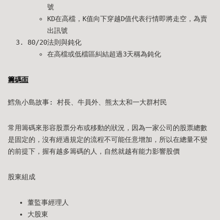
號
KD在高檔，K值向下穿越D值代表行情即將走空，為賣
出訊號
80/20法則與鈍化
在高檔或低檔區糾結超過3天稱為鈍化
籌碼面
鱈魚小島故事: 村長、牛員外、熊太太和一大群村民
常用籌碼來形容股票分布或移動的狀況，因為一家公司的股票總數
是固定的，沒有經過規定的流程不可能任意增加，所以在總量不變
的前提下，握有越多籌碼的人，自然就越有能力影響股價
股東組成
董監事經理人
大股東