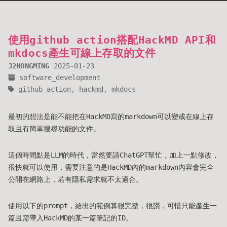
使用github action搭配HackMD API和
mkdocs產生可線上存取的文件
J2HONGMING
2025-01-23
software_development
github_action
,
hackmd
,
mkdocs
最初的想法是能不能把在HackMD寫的markdown可以變成在線上存
取且有簡單搜尋功能的文件。
這個時間點是LLM的時代，當然要請ChatGPT幫忙，加上一點修改，
很快就可以使用，需要注意的是HackMD內的markdown內容會完全
公開在網路上，若有隱私需求就不太適合。
使用以下的prompt，給出的範例算很完整，很讚，可惜只能產生一
篇且需帶入HackMD的某一篇筆記的ID。