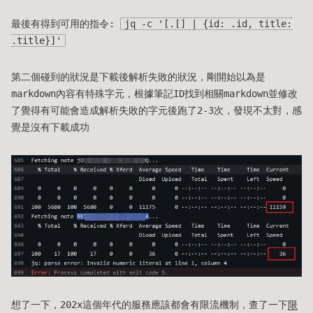
最後有得到可用的指令:
jq -c '[.[] | {id: .id, title:
.title}]'
第二個碰到的狀況是下載後解析失敗的狀況，剛開始以為是
markdown內容有特殊字元，根據筆記ID找到相關markdown並修改
了覺得有可能會造成解析失敗的字元後跑了2-3次，發現不太對，感
覺是沒有下載成功
想了一下，202x這個年代的服務應該都會有限流機制，查了一下
限