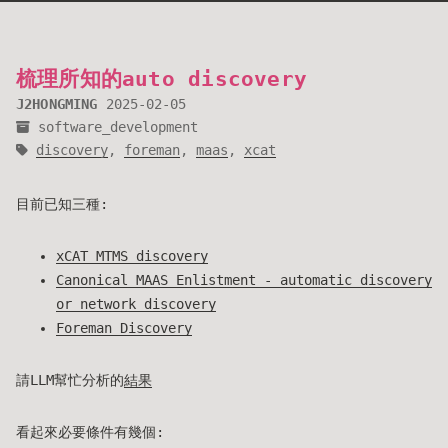
梳理所知的auto discovery
J2HONGMING
2025-02-05
software_development
discovery
,
foreman
,
maas
,
xcat
目前已知三種:
xCAT MTMS discovery
Canonical MAAS Enlistment - automatic discovery
or network discovery
Foreman Discovery
請LLM幫忙分析的
結果
看起來必要條件有幾個: