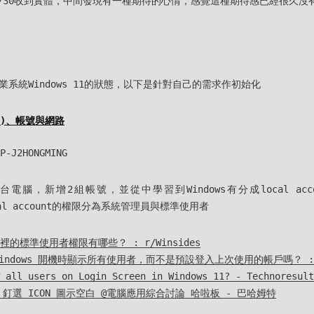
到9/30收到實體，中間發現有一種期待的心情，感覺這種期待感已經很久沒
系統Windows 11的狀態，以下是針對自己的需求作初始化
me)、帳號與網路
P-J2HONGMING
腦，新增2組帳號，並從中學習到Windows有分成local account
ocal account的權限分為系統管理員與標準使用者
11 裡的標準使用者權限有哪些？ : r/Winsides
indows 開機時顯示所有使用者，而不是預設登入上次使用的帳戶嗎？ : r/
 all users on Login Screen in Windows 11? - Technoresult
釘選 ICON 圖示空白 @電腦應用綜合討論 哈啦板 - 巴哈姆特