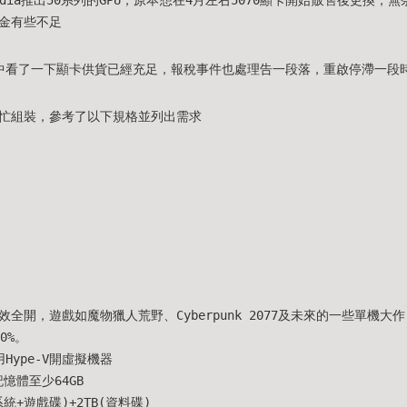
金有些不足
中看了一下顯卡供貨已經充足，報稅事件也處理告一段落，重啟停滯一段
忙組裝，參考了以下規格並列出需求
效全開，遊戲如魔物獵人荒野、Cyberpunk 2077及未來的一些單機
0%。
用Hype-V開虛擬機器
、記憶體至少64GB
(系統+遊戲碟)+2TB(資料碟)