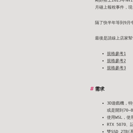
月碰上報稅事件，現
隔了快半年等到9月
最後是請線上店家幫
規格參考1
規格參考2
規格參考3
需求
3D遊戲機，特
或是開到70~8
使用WSL，使
RTX 5070
雙SSD 2TB