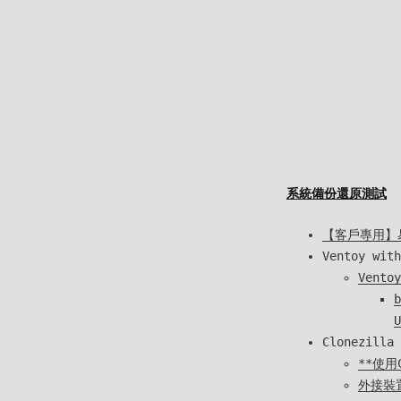
系統備份還原測試
【客戶專用】
Ventoy with
Vent
b
U
Clonezilla
**使用
外接裝