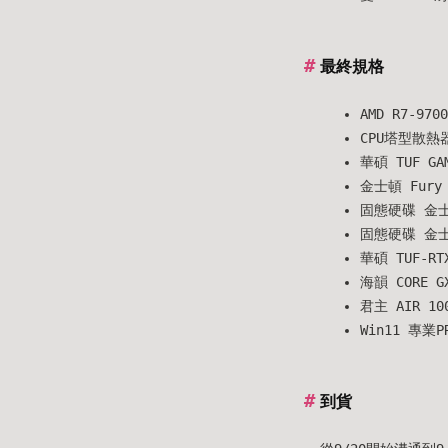
最終規格
AMD R7-97
CPU塔型散熱器
華碩 TUF GAM
金士頓 Fury 
固態硬碟 金士頓
固態硬碟 金士頓
華碩 TUF-RT
海韻 CORE G
君主 AIR 1
Win11 專業
到貨