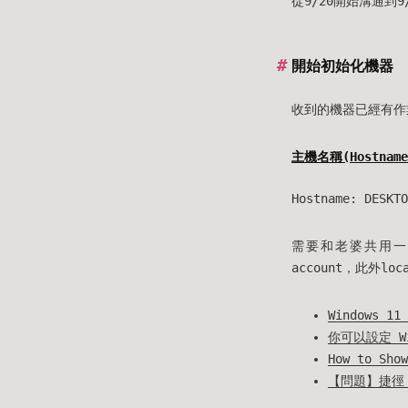
從9/20開始溝通
開始初始化機器
收到的機器已經有作業
主機名稱(Hostna
Hostname: DESKTO
需要和老婆共用一台電
account，此外l
Windows 
你可以設定 W
How to Show
【問題】捷徑 