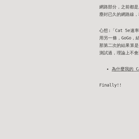
網路部分，之前都是用
塵封已久的網路線，
心想:「Cat 5e速
用另一條，GoGo，
那第二次的結果算是
測試過，理論上不會
為什麼我的 CAT
Finally!!