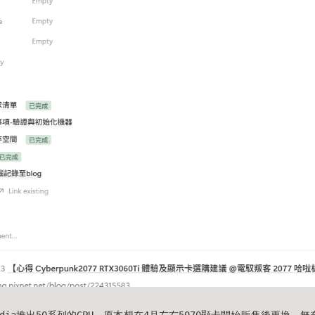
vidia推出50系列的GPU，原本想在4月左右5070顯卡開始販售後更換，