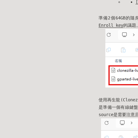
[
準備2個64GB的隨
Enroll key
的議題
使用再生龍(Clon
是準備一個有線鍵盤
source是需要注