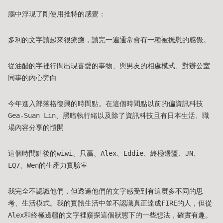
腦中浮現了剛使用推特的感覺：
多利的文字讀起來很療癒，讀完一遍通常會有一種被撫慰的感覺。
從油醋的字裡行間出現喜愛的事物、與男友的相處模式、對辦公室
同事的內心旁白
今年進入部落格復興的時間點。在這個時間點以前的偏資訊科技
Gea-Suan Lin、黑暗執行緒以及除了資訊科技且有日本生活、職
場內容分享的愷開
這個時間點後的wiwi、只贏、Alex、Eddie、終極邊疆、JN、
LQ7、Wen的生產力實驗室
我完全不認識他們，但透過他們的文字感受到有這麼多不同的思
考、生活模式。我的實體生活中並不認識真正達成FIRE的人，但從
Alex和終極邊疆的文字裡窺探這個狀態下的一些想法，確實有趣。