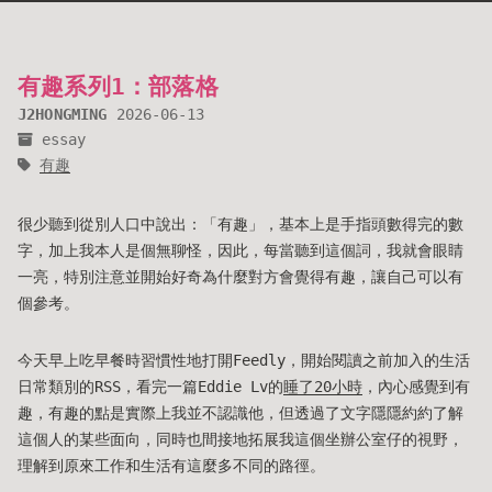
有趣系列1：部落格
J2HONGMING
2026-06-13
essay
有趣
很少聽到從別人口中說出：「有趣」，基本上是手指頭數得完的數
字，加上我本人是個無聊怪，因此，每當聽到這個詞，我就會眼睛
一亮，特別注意並開始好奇為什麼對方會覺得有趣，讓自己可以有
個參考。
今天早上吃早餐時習慣性地打開Feedly，開始閱讀之前加入的生活
日常類別的RSS，看完一篇Eddie Lv的
睡了20小時
，內心感覺到有
趣，有趣的點是實際上我並不認識他，但透過了文字隱隱約約了解
這個人的某些面向，同時也間接地拓展我這個坐辦公室仔的視野，
理解到原來工作和生活有這麼多不同的路徑。