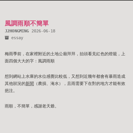
風調雨順不簡單
J2HONGMING
2026-06-18
essay
梅雨季前，在家裡附近的土地公廟拜拜，抬頭看見紅色的燈籠，上
面四個大大的字：風調雨順
想到網站上水庫的水位感覺比較低，又想到近幾年都會有暴雨造成
其他狀況的
新聞
（農損、淹水），且雨需要下在對的地方才能有效
挹注。
雨順，不簡單，感謝老天爺。