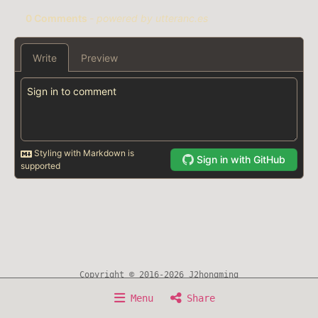
Copyright © 2016-2026 J2hongming
Home
About
Writing
Timeline
Now
Menu
Share
Experience
Awesome Resource
Sitemap
Search