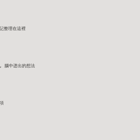
記整理在這裡
, 腦中迸出的想法
項