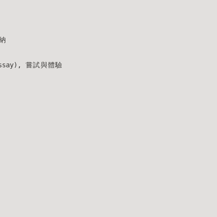
歸納
essay), 嘗試與體驗