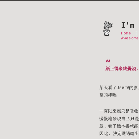
I'm 
Home
Awesome
紙上得來終覺淺,
某天看了JserV的
當頭棒喝
一直以來都只是吸收,
慢慢地發現自己只是
章，看了幾本書就能
因此, 決定透過輸出