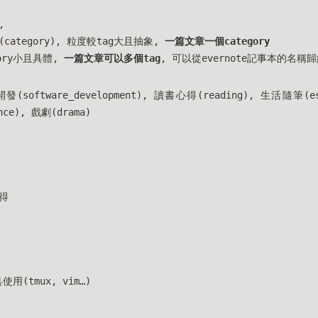
,
ategory), 粒度較tag大且抽象,
一篇文章一個category
gory小且具體,
一篇文章可以多個tag
, 可以從evernote記事本的名稱
oftware_development), 讀書心得(reading), 生活隨筆(
nce), 戲劇(drama)
得
具使用(tmux, vim…)