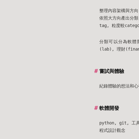
整理內容架構與方向
依照大方向產出分類(c
tag, 粒度較cate
分類可以分為軟體開發(s
(lab), 理財(fina
嘗試與體驗
紀錄體驗的想法和心
軟體開發
python, git, 工
程式設計觀念