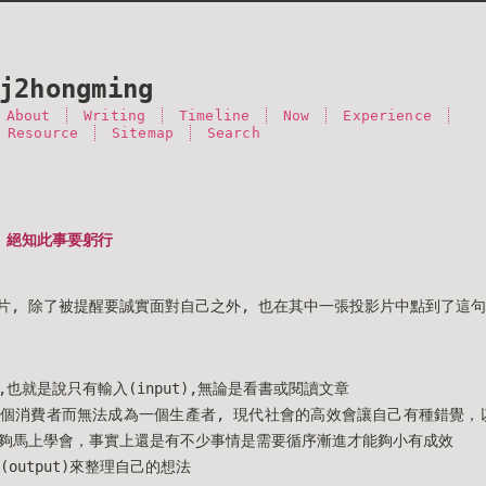
j2hongming
About
Writing
Timeline
Now
Experience
 Resource
Sitemap
Search
 絕知此事要躬行
影片, 除了被提醒要誠實面對自己之外, 也在其中一張投影片中點到了這句
也就是說只有輸入(input),無論是看書或閱讀文章
個消費者而無法成為一個生產者, 現代社會的高效會讓自己有種錯覺，以為
夠馬上學會，事實上還是有不少事情是需要循序漸進才能夠小有成效
(output)來整理自己的想法