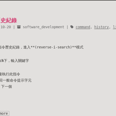
歷史紀錄
-10-20
software_development
command
,
history
,
l
令歷史紀錄，進入**(reverse-i-search)**模式
ch
下，輸入關鍵字
直接執行此指令
跳回一般命令提示字元
 下一個
more