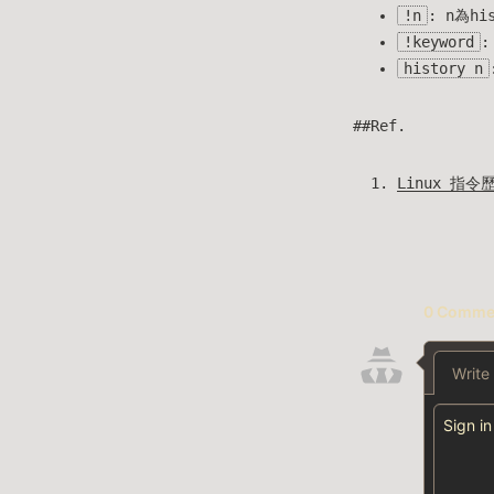
!n
: n為h
!keyword
:
history n
##Ref.
Linux 指