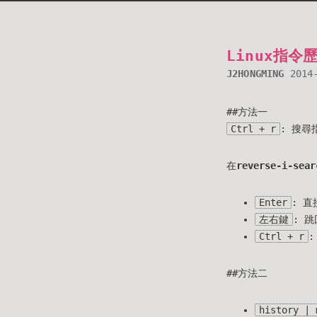
Linux指令
J2HONGMING
2014
##方法一
Ctrl + r
: 搜尋指
在
reverse-i-sear
Enter
: 
左右鍵
: 
Ctrl + r
:
##方法二
history | 