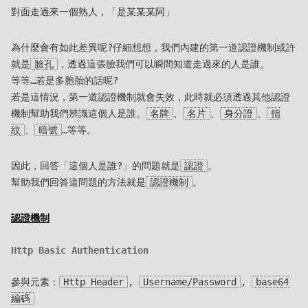
對面走過來一個熟人，「是某某某阿」
為什麼會有如此差異呢?仔細想想，我們內建的第一道認證機制或許
就是
臉孔
，透過這張臉我們可以瞬間知道走過來的人是誰。
等等…若是多胞胎的話呢?
若是這情況，第一道認證機制就會失效，此時就必須透過其他認證
機制幫助我們辨識這個人是誰。
名牌
、
名片
、
身分證
、
指
紋
、
暗號
…等等。
因此，回答「這個人是誰?」的問題就是
認證
。
幫助我們回答這問題的方法就是
認證機制
。
認證機制
Http Basic Authentication
參與元素：
Http Header
,
Username/Password
,
base64
編碼