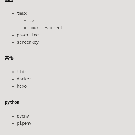
tmux
tpm
tmux-resurrect
powerline
screenkey
其他
tldr
docker
hexo
python
pyenv
pipenv