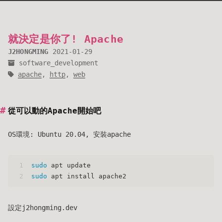
就決定是你了! Apache
J2HONGMING
2021-01-29
software_development
apache
,
http
,
web
從可以動的Apache開始吧
OS環境: Ubuntu 20.04, 安裝apache
1
sudo
 apt update
2
sudo
 apt install apache2
設定j2hongming.dev