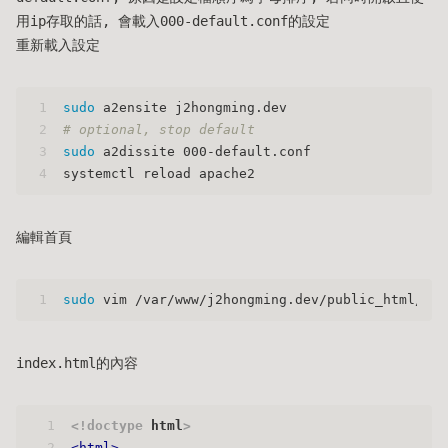
用ip存取的話, 會載入000-default.conf的設定
重新載入設定
1
sudo
 a2ensite j2hongming.dev
2
# optional, stop default
3
sudo
 a2dissite 000-default.conf
4
systemctl reload apache2
編輯首頁
1
sudo
 vim /var/www/j2hongming.dev/public_html/ind
index.html的內容
1
<!doctype 
html
>
2
<
html
>