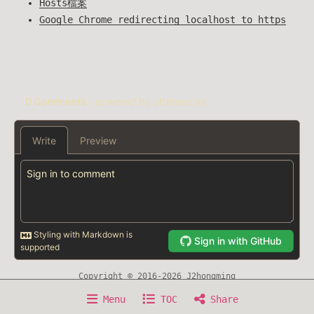
Hosts檔案
Google Chrome redirecting localhost to https
Copyright © 2016-2026 J2hongming
Home
About
Writing
Timeline
Now
Menu
TOC
Share
Experience
Awesome Resource
Sitemap
Search