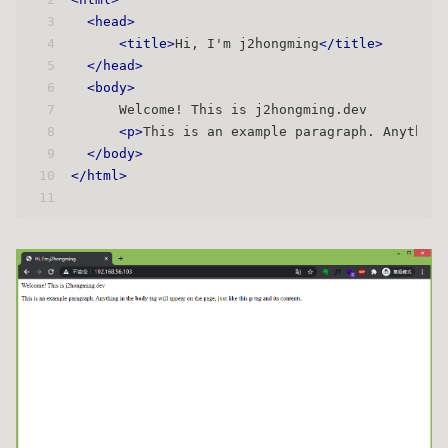
3
<
head
>
4
<
title
>
Hi, I'm j2hongming
</
title
>
5
</
head
>
6
<
body
>
7
      Welcome! This is j2hongming.dev
8
<
p
>
This is an example paragraph. Anything
9
</
body
>
10
</
html
>
11