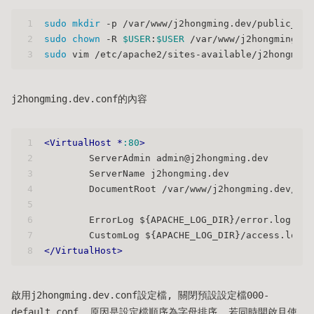
1
sudo
mkdir
 -p /var/www/j2hongming.dev/public_htm
2
sudo
chown
 -R 
$USER
:
$USER
 /var/www/j2hongming.de
3
sudo
 vim /etc/apache2/sites-available/j2hongming
j2hongming.dev.conf的內容
1
<
VirtualHost
 *
:80
>
2
        ServerAdmin admin@j2hongming.dev
3
        ServerName j2hongming.dev
4
        DocumentRoot /var/www/j2hongming.dev/pub
5
6
        ErrorLog ${APACHE_LOG_DIR}/error.log
7
        CustomLog ${APACHE_LOG_DIR}/access.log c
8
</
VirtualHost
>
啟用j2hongming.dev.conf設定檔, 關閉預設設定檔000-
default.conf, 原因是設定檔順序為字母排序, 若同時開啟且使