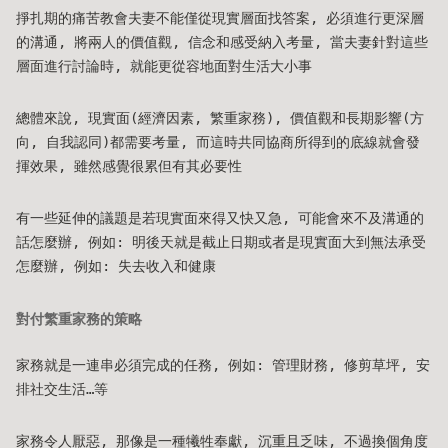
掙扎期的痛苦教會夫妻不能僅從現實層面找答案, 必須進行更深層
的溝通, 將兩人的價值觀, 信念和感受納入考量, 當夫妻針對這些
層面進行討論時, 就能更從容地面對生活大小事
總體來說, 現實面(經濟因素, 繁重家務), 價值觀和長期影響(方
向, 自我認同)都需要考量, 而這時共同協商所得到的底線就會發
揮效果, 雖然感覺很累但有其必要性
有一些延伸的議題是若現實面來得又快又急, 可能會來不及溝通的
話怎麼辦, 例如: 明後天就是截止日期或者是現實面大到無法承受
怎麼辦, 例如: 失去收入和健康
對付繁重家務的策略
家務就是一連串必須完成的任務, 例如: 管理財務, 修剪草坪, 安
排社交生活…等
家務令人厭惡, 那像是一種犧牲奉獻, 沉重且乏味, 不過換個角度