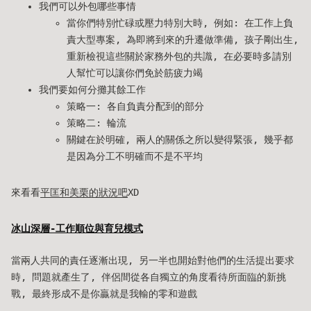
我們可以外包哪些事情
當你們特別忙碌或壓力特別大時, 例如: 在工作上負
責大型專案, 為即將到來的升遷做準備, 孩子剛出生,
重新檢視這些關於家務外包的共識, 在必要時多請別
人幫忙可以讓你們免於筋疲力竭
我們要如何分攤其餘工作
策略一: 各自負責分配到的部分
策略二: 輪流
關鍵在於明確, 兩人的關係之所以變得緊張, 幾乎都
是因為分工不明確而不是不平均
來看看
平匡和美栗的狀況吧
XD
冰山深層-工作順位與育兒模式
當兩人共同的責任逐漸出現, 另一半也開始對他們的生活提出要求
時, 問題就產生了, 伴侶間從各自獨立的角度看待所面臨的新挑
戰, 最終形成不是你贏就是我輸的零和遊戲