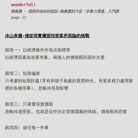
wonderful)
賴佩霞
我想和你好好說話:賴佩霞的六堂「非暴力溝通」入門課
page.31
冰山表層-僅從現實層面找答案所面臨的挑戰
困境一: 以經濟條件作為決策標準
以經濟因素為首要考量, 兩個人的價值觀則居於次要
困境二: 短期偏差
只考慮到短期好處(享有和孩子相處的寶貴時光, 有更多精力處理家
裡的各種瑣事), 忽略掉長期影響
困境三: 只著重現實層面
忽略掉感受面, 也就是這些決定背後隱藏的情緒, 價值觀和恐懼
困境四: 做完每一件事