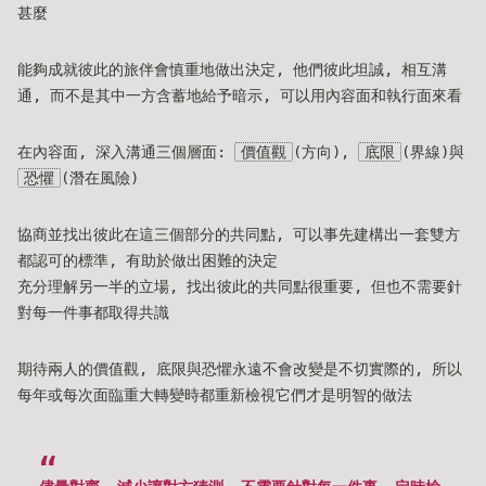
甚麼
能夠成就彼此的旅伴會慎重地做出決定, 他們彼此坦誠, 相互溝
通, 而不是其中一方含蓄地給予暗示, 可以用內容面和執行面來看
在內容面, 深入溝通三個層面:
價值觀
(方向),
底限
(界線)與
恐懼
(潛在風險)
協商並找出彼此在這三個部分的共同點, 可以事先建構出一套雙方
都認可的標準, 有助於做出困難的決定
充分理解另一半的立場, 找出彼此的共同點很重要, 但也不需要針
對每一件事都取得共識
期待兩人的價值觀, 底限與恐懼永遠不會改變是不切實際的, 所以
每年或每次面臨重大轉變時都重新檢視它們才是明智的做法