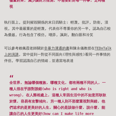
儘量對齊, 減少讓對方猜測, 不需要針對每一件事, 定時檢
視
執行面上, 提到摧毀關係的末日四騎士: 輕蔑, 批評, 防衛, 漠
視, 其中最嚴重的是輕蔑, 代表你不尊重你的另一半, 認為自己較
為優越, 行為包含了模仿, 嘲弄, 諷刺, 翻白眼和冷笑
可以參考賴佩霞老師關於
非暴力溝通的書
和陳永儀教授在
TEDxTalk
上的演講
, 當中提到一對從不同面向(理性與感性)看同一件事情的
伴侶, 學習認識自己的情緒，並適當地表達
全世界, 無論哪個種族, 哪種文化, 都有兩種不同的人, 一
種人很在乎誰對誰錯(who is right and who is
wrong), 在人際相處上, 這種人常因生活中的不如意而耿耿
於懷, 容易有攻擊傾向, 另一種人則不那麼重視對與錯, 他
們追求的是更美好的人生, 關心的是該做什麼, 說什麼, 能
讓自己的人生更美好(how can I make life more