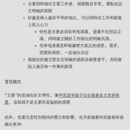
夫妻同時擔任主要工作者, 很困難且辛苦, 重點在設
立明確的底限
好處是兩人處於平等的地位, 可以同時在工作和家庭
上投入心力
特性是夫妻必須坦率地溝通, 盡量不先預設立
場, 同時建立關於工作順位的明確共識,
坦率地溝通意即根據雙方真正的感受, 需求,
恐懼與渴望, 一起做出決定
風險在於建立堅定且明確的底限並確實遵守, 否則會
陷入做完每一件事的困境
育兒模式
“主要”的意涵在於主導性, 像
平匡說等孩子出生後會全力支持美
栗
, 這樣就不是主要而是協助的感覺
此外, 也要注意性別期待的壓力和影響, 在月薪嬌妻特別篇都有描
繪出來XD