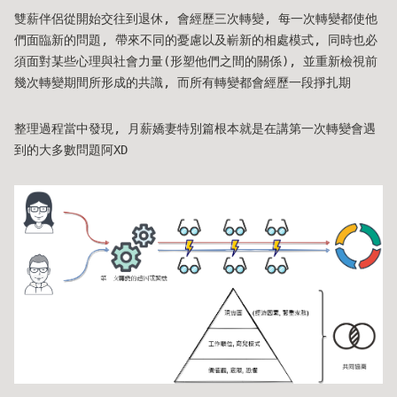
雙薪伴侶從開始交往到退休, 會經歷三次轉變, 每一次轉變都使他
們面臨新的問題, 帶來不同的憂慮以及嶄新的相處模式, 同時也必
須面對某些心理與社會力量(形塑他們之間的關係), 並重新檢視前
幾次轉變期間所形成的共識, 而所有轉變都會經歷一段掙扎期
整理過程當中發現, 月薪嬌妻特別篇根本就是在講第一次轉變會遇
到的大多數問題阿XD