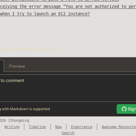
ceiving the error message “You are not authorized to per
when I try to launch an EC2 instance?
026 J2hongming
Writing
Timeline
Now
Experience
Awesome Resource
Search