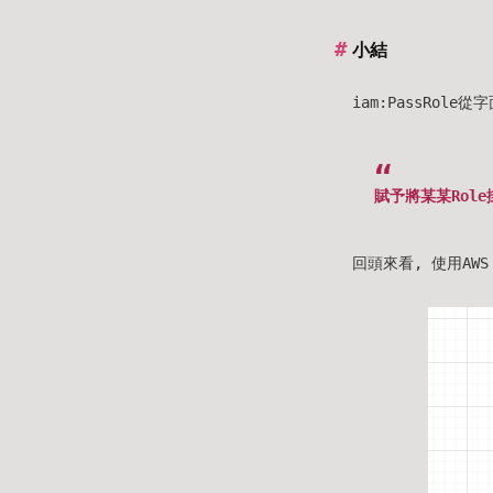
小結
iam:PassRol
賦予將某某Role
回頭來看, 使用AWS