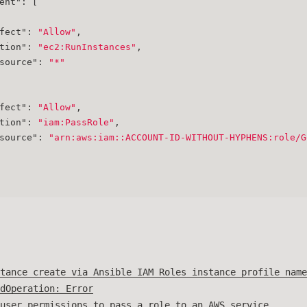
ent"
:
[
fect"
:
"Allow"
,
tion"
:
"ec2:RunInstances"
,
source"
:
"*"
fect"
:
"Allow"
,
tion"
:
"iam:PassRole"
,
source"
:
"arn:aws:iam::ACCOUNT-ID-WITHOUT-HYPHENS:role/G
tance create via Ansible IAM Roles instance_profile_name
dOperation: Error
user permissions to pass a role to an AWS service