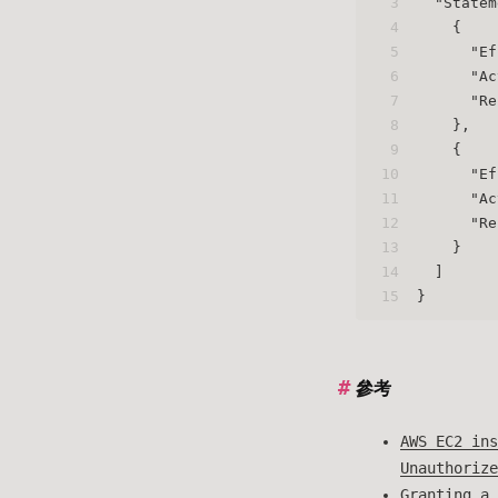
3
"Statem
4
{
5
"Ef
6
"Ac
7
"Re
8
}
,
9
{
10
"Ef
11
"Ac
12
"Re
13
}
14
]
15
}
參考
AWS EC2 ins
Unauthorize
Granting a 