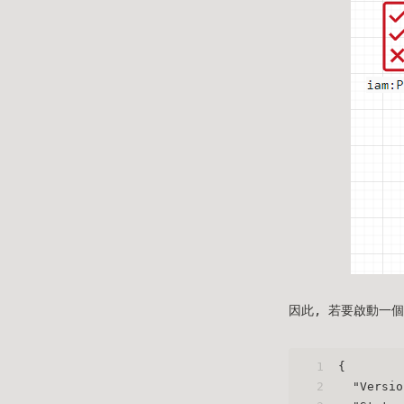
因此, 若要啟動一個有
1
{
2
"Versio