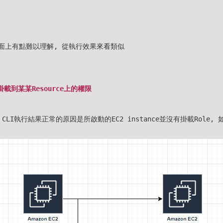
e從字面上有點難以理解, 從執行效果來看類似
掛載到某某Resource上的權限
 CLI執行結果正常的原因是所啟動的EC2 instance並沒有掛載Role,