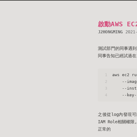
啟動AWS EC
J2HONGMING
2021
測試部門的同事遇到一個問
同事告知已經試過在in
1
aws ec2 ru
2
    --imag
3
    --inst
4
    --key-
之後從log內發現可
IAM Role相關權限
正常的