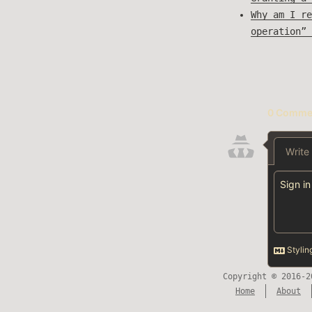
Why am I re
operation” 
Copyright © 2016-2
Home
About