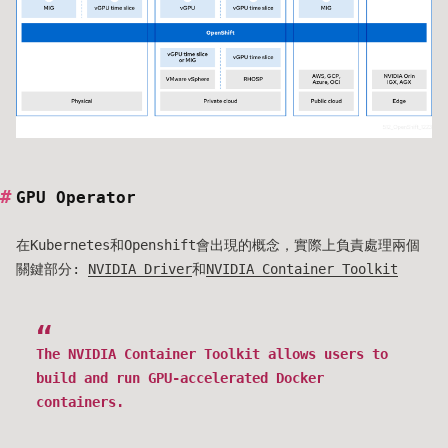
GPU Operator
在Kubernetes和Openshift會出現的概念，實際上負責處理兩個
關鍵部分:
NVIDIA Driver
和
NVIDIA Container Toolkit
The NVIDIA Container Toolkit allows users to
build and run GPU-accelerated Docker
containers.