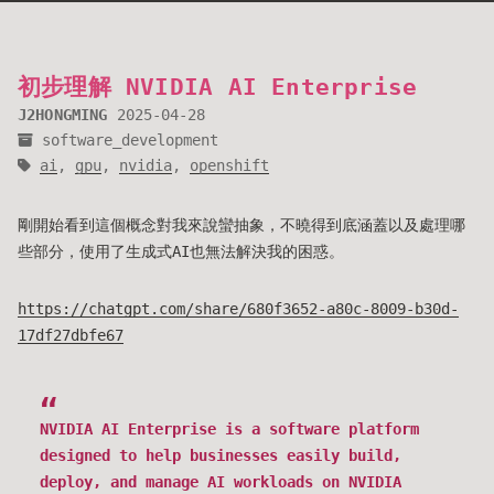
初步理解 NVIDIA AI Enterprise
J2HONGMING
2025-04-28
software_development
ai
,
gpu
,
nvidia
,
openshift
剛開始看到這個概念對我來說蠻抽象，不曉得到底涵蓋以及處理哪
些部分，使用了生成式AI也無法解決我的困惑。
https://chatgpt.com/share/680f3652-a80c-8009-b30d-
17df27dbfe67
NVIDIA AI Enterprise is a software platform
designed to help businesses easily build,
deploy, and manage AI workloads on NVIDIA