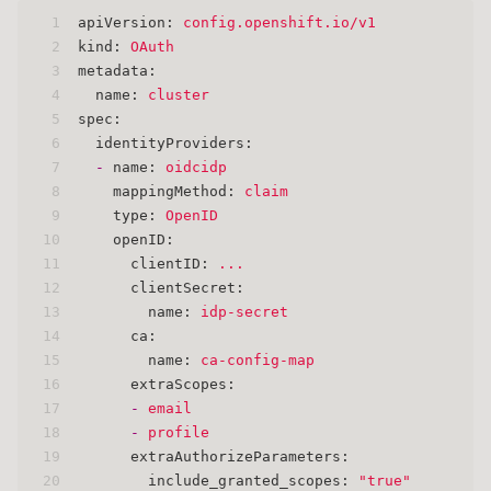
1
apiVersion:
config.openshift.io/v1
2
kind:
OAuth
3
metadata:
4
name:
cluster
5
spec:
6
identityProviders:
7
-
name:
oidcidp
8
mappingMethod:
claim
9
type:
OpenID
10
openID:
11
clientID:
...
12
clientSecret:
13
name:
idp-secret
14
ca:
15
name:
ca-config-map
16
extraScopes:
17
-
email
18
-
profile
19
extraAuthorizeParameters:
20
include_granted_scopes:
"true"