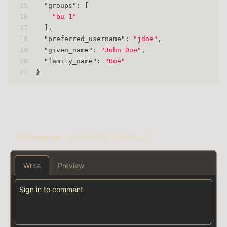
15
"groups"
:
[
16
"bu-1"
17
]
,
18
"preferred_username"
:
"jdoe"
,
19
"given_name"
:
"John Doe"
,
20
"family_name"
:
"Doe"
21
}