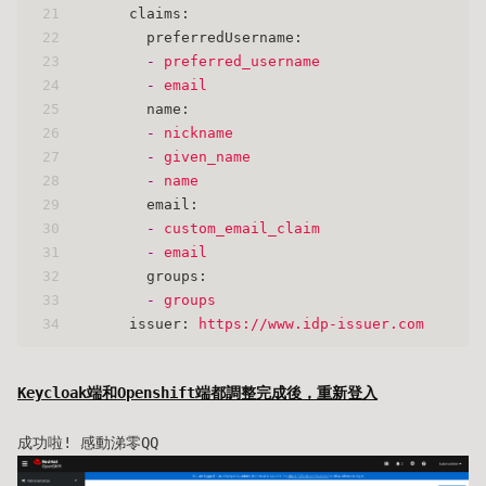
21
claims:
22
preferredUsername:
23
-
preferred_username
24
-
email
25
name:
26
-
nickname
27
-
given_name
28
-
name
29
email:
30
-
custom_email_claim
31
-
email
32
groups:
33
-
groups
34
issuer:
https://www.idp-issuer.com
Keycloak端和Openshift端都調整完成後，重新登入
成功啦! 感動涕零QQ