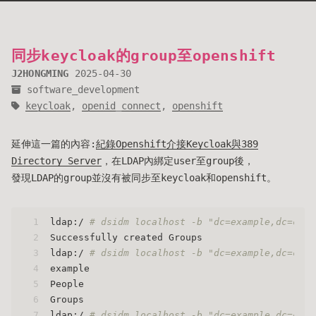
同步keycloak的group至openshift
J2HONGMING
2025-04-30
software_development
keycloak
,
openid_connect
,
openshift
延伸這一篇的內容:
紀錄Openshift介接Keycloak與389
Directory Server
，在LDAP內綁定user至group後，
發現LDAP的group並沒有被同步至keycloak和openshift。
1
ldap:/ 
# dsidm localhost -b "dc=example,dc=com"
2
Successfully created Groups
3
ldap:/ 
# dsidm localhost -b "dc=example,dc=com"
4
example
5
People
6
Groups
7
ldap:/ 
# dsidm localhost -b "dc=example,dc=com"