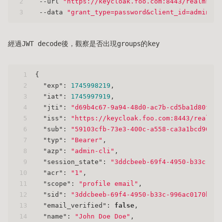
2
  --url 
"https://keycloak.foo.com:8443/realms/te
3
  --data 
"grant_type=password&client_id=admin-cl
經過JWT decode後，觀察是否出現groups的key
1
{
2
"exp"
:
1745998219
,
3
"iat"
:
1745997919
,
4
"jti"
:
"d69b4c67-9a94-48d0-ac7b-cd5ba1d80fb6"
5
"iss"
:
"https://keycloak.foo.com:8443/realms/
6
"sub"
:
"59103cfb-73e3-400c-a558-ca3a1bcd903e"
7
"typ"
:
"Bearer"
,
8
"azp"
:
"admin-cli"
,
9
"session_state"
:
"3ddcbeeb-69f4-4950-b33c-996
10
"acr"
:
"1"
,
11
"scope"
:
"profile email"
,
12
"sid"
:
"3ddcbeeb-69f4-4950-b33c-996ac0170b5b"
13
"email_verified"
:
false
,
14
"name"
:
"John Doe Doe"
,