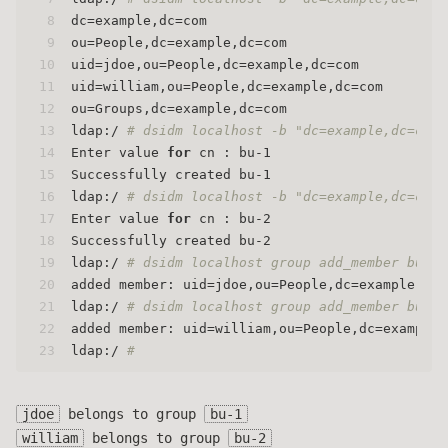
8
dc=example,dc=com
9
ou=People,dc=example,dc=com
10
uid=jdoe,ou=People,dc=example,dc=com
11
uid=william,ou=People,dc=example,dc=com
12
ou=Groups,dc=example,dc=com
13
ldap:/ 
# dsidm localhost -b "dc=example,dc=com"
14
Enter value 
for
 cn : bu-1
15
Successfully created bu-1
16
ldap:/ 
# dsidm localhost -b "dc=example,dc=com"
17
Enter value 
for
 cn : bu-2
18
Successfully created bu-2
19
ldap:/ 
# dsidm localhost group add_member bu-1 
20
added member: uid=jdoe,ou=People,dc=example,dc=
21
ldap:/ 
# dsidm localhost group add_member bu-2 
22
added member: uid=william,ou=People,dc=example,
23
ldap:/ 
#
jdoe
belongs to group
bu-1
william
belongs to group
bu-2