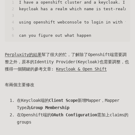
1
I have a openshift cluster and a keycloak. I use
2
keycloak has a realm which name is test-realm an
3
4
using openshift webconsole to login in with foo_
5
6
can you figure out what happen
Perpluxity的結果
幫了很大的忙，了解除了Openshift端需要調
整之外，原本的Identity Provider(Keycloak)也需要調整，也
獲得一個關鍵的參考文章:
Keycloak & Open Shift
有兩個主要修改
在Keycloak端的
Client Scope
新增Mapper，Mapper
Type為
Group Membership
在Openshift端的
OAuth Configuration
需加上claims的
groups