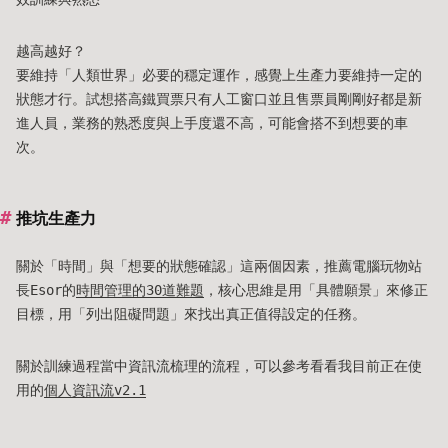
越高越好？
要維持「人類世界」必要的穩定運作，感覺上生產力要維持一定的
狀態才行。試想搭高鐵買票只有人工窗口並且售票員剛剛好都是新
進人員，業務的熟悉度與上手度還不高，可能會搭不到想要的車
次。
推坑生產力
關於「時間」與「想要的狀態確認」這兩個因素，推薦電腦玩物站
長Esor的
時間管理的30道難題
，核心思維是用「具體願景」來修正
目標，用「列出阻礙問題」來找出真正值得設定的任務。
關於訓練過程當中資訊流梳理的流程，可以參考看看我目前正在使
用的
個人資訊流v2.1