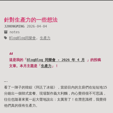
針對生產力的一些想法
J2HONGMING
2026-04-04
notes
BlogBlog同樂會
,
生產力
這是我的「
BlogBlog 同樂會 - 2026 年 4 月
」的投稿
文章。本月主題是「
生產力
」！
—-
看了一陣子的韓綜《拜託了冰箱》，當節目內的主廚們在短短地15
分鐘出一個韓式套餐、現場製作義大利麵，內心覺得很不可思議，
往往也隨著來賓一起大聲地說出：太厲害了！在潛意識裡，我覺得
他們真的很有生產力。