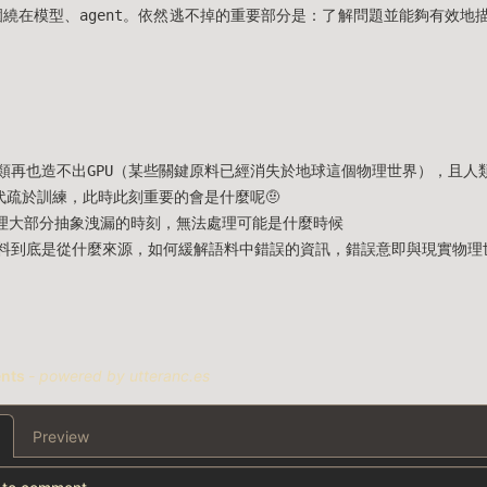
圍繞在模型、agent。依然逃不掉的重要部分是：了解問題並能夠有效地描
類再也造不出GPU（某些關鍵原料已經消失於地球這個物理世界），且人類本
時代疏於訓練，此時此刻重要的會是什麼呢🤨
夠處理大部分抽象洩漏的時刻，無法處理可能是什麼時候
料到底是從什麼來源，如何緩解語料中錯誤的資訊，錯誤意即與現實物理