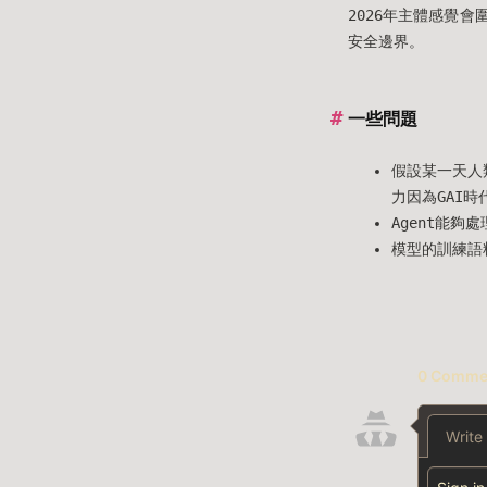
2026年主體感覺會
安全邊界。
一些問題
假設某一天人
力因為GAI
Agent能
模型的訓練語