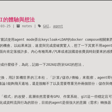
GAI的體驗與想法
-03-25
notes
GAI
,
agent
試使用agent mode弄出keycloak+LDAP的docker compose相關
的機會。以結果來說，速度與完成度確實驚人，想了一下其實不用agen
面向肯定落後許多。內心有種馬車/汽車或者說國道收費員時刻要來的感
變成什麼樣子，為此，記錄一下2026Q1對於GAI的想法，
換，用計算機世界的三本柱，「計算/儲存/傳輸」來觀察，agent
/判斷推論)能夠飛天遁地，還是脫離不了以及需要尊重另外兩個部分：儲存與
「模式」的改變，底層依然需要有GPU、作業系統、git這一些穩定且
化成資料流與行為的部分，目前的agent是很強大的意圖（需求）轉換器