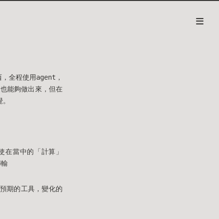
東西，全程使用agent，
t也能夠做出來，但在
覺。
即使在當中的「計算」
傳輸
可預期的工具，變化的