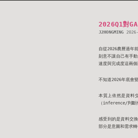
2026Q1對
J2HONGMING
2026
自從2026農曆過年前嘗
刻意不讓自己有手動
速度與完成度這兩個
不知道2026年底會
本質上依然是資料交
（inference
感受到的是資料交換
部分是意圖和需求轉