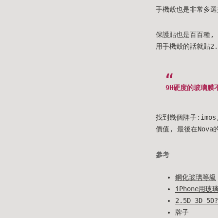
手機殼也是非常多選
保護貼也是百百種, 
用手機殼的話就貼2.
9H硬度的玻璃膜
找到幾個牌子:imos
價值, 最後在Nova
參考
鋼化玻璃等級
iPhone用
2.5D 3D 
牌子