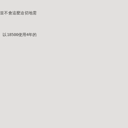
習慣並不會這麼迫切地需
, 以18500使用4年的