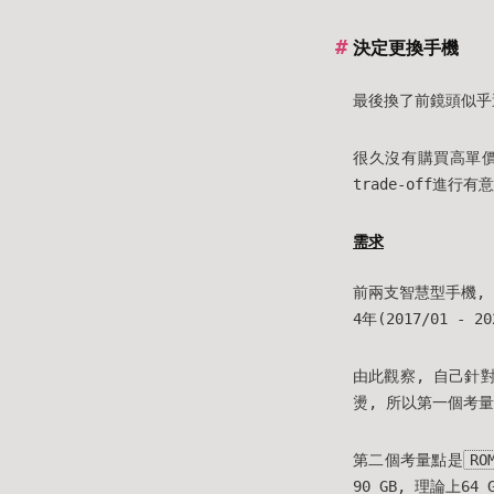
決定更換手機
最後換了前鏡頭似乎
很久沒有購買高單
trade-off進行
需求
前兩支智慧型手機, 第一
4年(2017/01 - 20
由此觀察, 自己針
燙, 所以第一個考
第二個考量點是
RO
90 GB, 理論上6