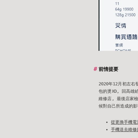
前情提要
2020年12月初左
包的燙XD, 回高
維修店, 最後店家
候對自己所造成的影
從更換手機電
手機送去維修