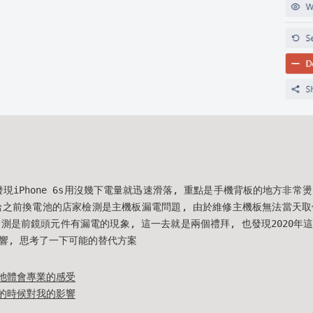
右發現iPhone 6s用沒幾下電量就迅速滑落, 重點是手機背板的地方非常
雄給之前換電池的店家檢測是主機板漏電問題, 由於維修主機板無法當天取
檢測是前鏡頭元件有漏電的現象, 這一去就是兩個禮拜, 也發現2020年
響, 思考了一下可能的替代方案
池體會專業的感受
的時候對我的影響