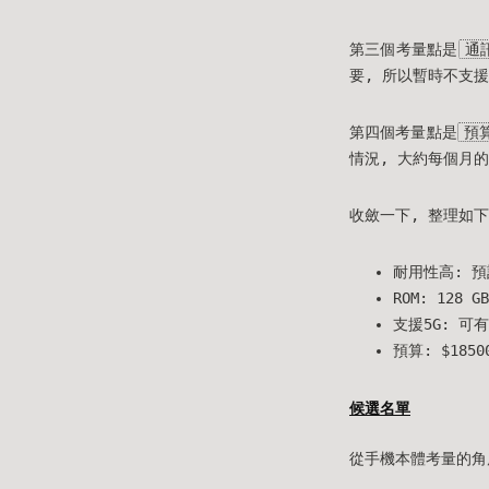
第三個考量點是
通
要, 所以暫時不支
第四個考量點是
預
情況, 大約每個月的支
收斂一下, 整理如下
耐用性高: 預
ROM: 128 GB
支援5G: 可
預算: $185
候選名單
從手機本體考量的角