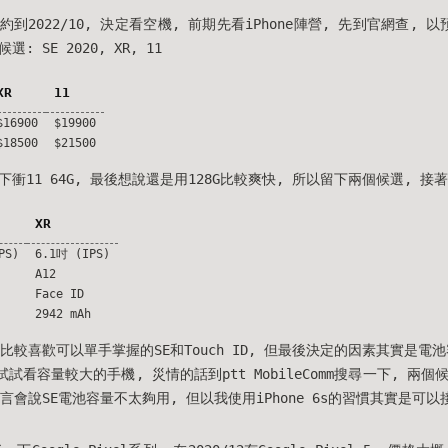
合約到2022/10, 決定看空機, 前期先看iPhone陣營, 先到官網查, 以預
選: SE 2020, XR, 11
XR
11
$16900
$19900
$18500
$21500
衝11 64G, 最後想說還是用128G比較爽快, 所以留下兩個候選, 接
XR
PS)
6.1吋 (IPS)
A12
Face ID
2942 mAh
較喜歡可以單手掌握的SE和Touch ID, 但最後決定的因素其實是電池容量
次想試試看容量較大的手機, 災情的話到ptt MobileComm搜尋一下, 
言會說SE電池容量不太夠用, 但以我使用iPhone 6s的習慣其實是可以