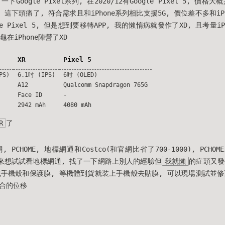
Google Pixel系列, 在2020/12有Google Pixel 5, 價格大概是
h, 這下頭痛了, 符合需求且和iPhone系列相比支援5G, 價位差不多和iPh
e Pixel 5, 但是想到要移轉APP, 我的懶惰病就發作了XD, 且考量iP
在iPhone陣營了XD
XR
Pixel 5
PS)
6.1吋 (IPS)
6吋 (OLED)
A12
Qualcomm Snapdragon 765G
Face ID
-
2942 mAh
4080 mAh
R
了
PCHOME, 地標網通和Costco(和官網比省了700-1000), PCHO
, 本來想試試看地標網通, 找了一下網路上別人的經驗但
我就懶
的症頭又發
找手機殼和保護膜, 等機體到貨就裝上手機殼去貼膜, 可以現場測試並修
合的位移