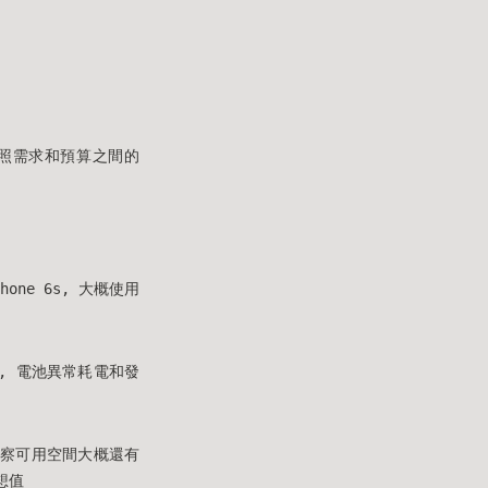
照需求和預算之間的
one 6s, 大概使用
, 電池異常耗電和發
, 觀察可用空間大概還有
想值