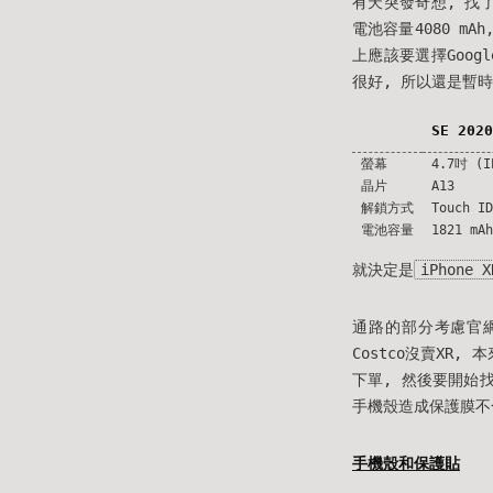
有天突發奇想, 找了一下
電池容量4080 mA
上應該要選擇Googl
很好, 所以還是暫時龜
SE 2020
螢幕
4.7吋 (I
晶片
A13
解鎖方式
Touch ID
電池容量
1821 mAh
就決定是
iPhone X
通路的部分考慮官網, 
Costco沒賣XR
下單, 然後要開始
手機殼造成保護膜不
手機殼和保護貼