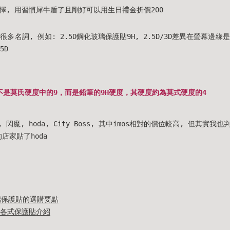
擇, 用習慣犀牛盾了且剛好可以用生日禮金折價200
很多名詞, 例如: 2.5D鋼化玻璃保護貼9H, 2.5D/3D差異在螢幕邊緣
5D
不是莫氏硬度中的9，而是鉛筆的9H硬度，其硬度約為莫式硬度的4
, 閃魔, hoda, City Boss, 其中imos相對的價位較高, 但其實
的店家貼了hoda
玻璃保護貼的選購要點
5D?各式保護貼介紹