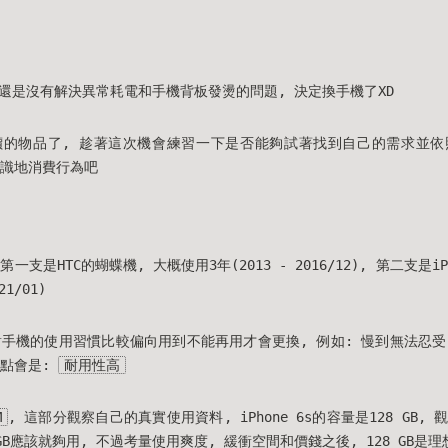
還是沒有解決異常耗電和手機背板發燙的問題, 決定換手機了XD
價的物品了, 趁著這次機會練習一下是否能夠試著找到自己的需求並依
有意識地消費行為吧
支是HTC的蝴蝶機, 大概使用3年(2013 - 2016/12), 第二支是iPh
21/01)
對手機的使用習慣比較偏向用到不能再用才會更換, 例如: 慢到無法忍受
量點會是:
耐用性高
M
, 這部分觀察自己的真實使用資料, iPhone 6s的容量是128 GB
4 GB應該就夠用, 不過考量使用爽度, 緩衝空間和價錢之後, 128 GB是理