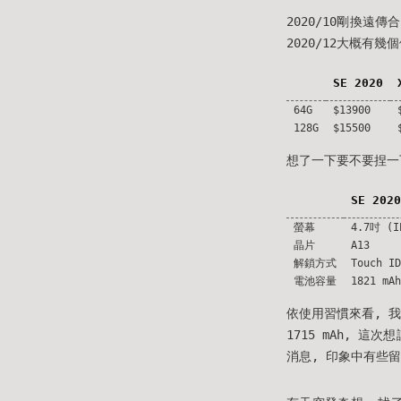
2020/10剛換遠傳
2020/12大概有幾個候
SE 2020
64G
$13900
128G
$15500
想了一下要不要捏一下
SE 2020
螢幕
4.7吋 (I
晶片
A13
解鎖方式
Touch ID
電池容量
1821 mAh
依使用習慣來看, 我比
1715 mAh, 這
消息, 印象中有些留