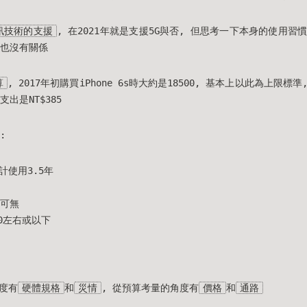
訊技術的支援
, 在2021年就是支援5G與否, 但思考一下本身的使用
援也沒有關係
算
, 2017年初購買iPhone 6s時大約是18500, 基本上以此為上限標準
出是NT$385
:
計使用3.5年
有可無
00左右或以下
度有
硬體規格
和
災情
, 從預算考量的角度有
價格
和
通路