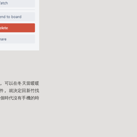
燙, 可以在冬天當暖暖
件, 就決定回新竹找
這個時代沒有手機的時