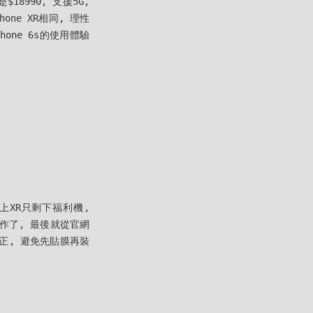
$18990, 支援5G,
one XR相同, 理性
hone 6s的使用體驗
ME上XR只剩下福利機,
作了, 最後就從官網
正, 避免先貼膜再裝